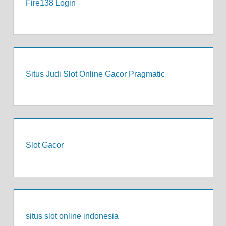
Fire138 Login
Situs Judi Slot Online Gacor Pragmatic
Slot Gacor
situs slot online indonesia