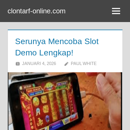
Skip
clontarf-online.com
to
Menu
content
Serunya Mencoba Slot
Demo Lengkap!
JANUARI 4, 2026
PAUL WHITE