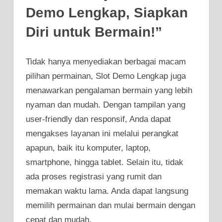
Demo Lengkap, Siapkan
Diri untuk Bermain!”
Tidak hanya menyediakan berbagai macam
pilihan permainan, Slot Demo Lengkap juga
menawarkan pengalaman bermain yang lebih
nyaman dan mudah. Dengan tampilan yang
user-friendly dan responsif, Anda dapat
mengakses layanan ini melalui perangkat
apapun, baik itu komputer, laptop,
smartphone, hingga tablet. Selain itu, tidak
ada proses registrasi yang rumit dan
memakan waktu lama. Anda dapat langsung
memilih permainan dan mulai bermain dengan
cepat dan mudah.