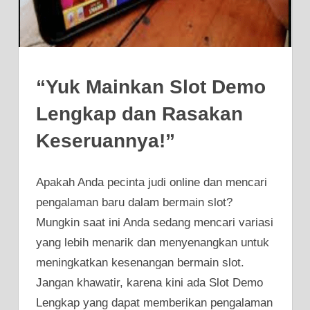
“Yuk Mainkan Slot Demo
Lengkap dan Rasakan
Keseruannya!”
Apakah Anda pecinta judi online dan mencari
pengalaman baru dalam bermain slot?
Mungkin saat ini Anda sedang mencari variasi
yang lebih menarik dan menyenangkan untuk
meningkatkan kesenangan bermain slot.
Jangan khawatir, karena kini ada Slot Demo
Lengkap yang dapat memberikan pengalaman