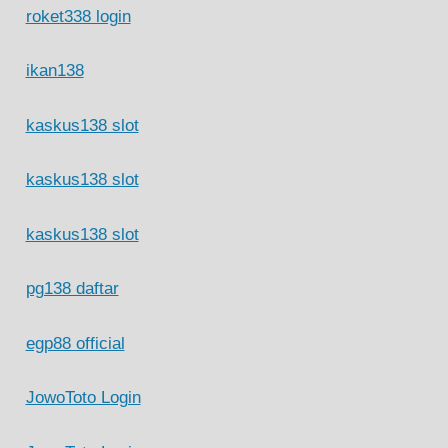
roket338 login
ikan138
kaskus138 slot
kaskus138 slot
kaskus138 slot
pg138 daftar
egp88 official
JowoToto Login