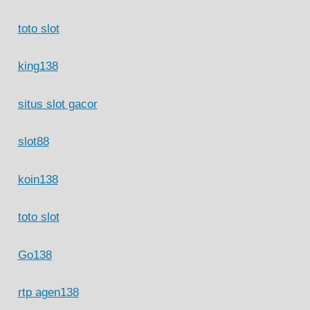
toto slot
king138
situs slot gacor
slot88
koin138
toto slot
Go138
rtp agen138