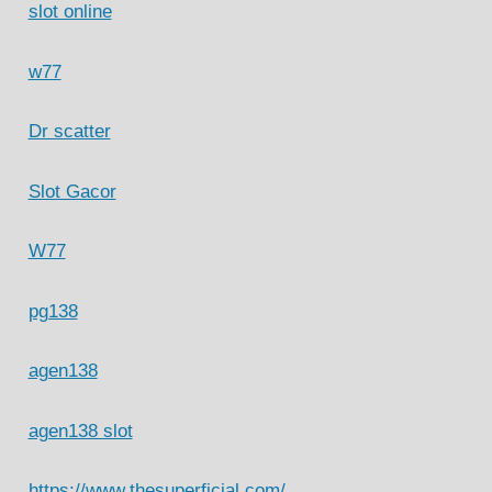
slot online
w77
Dr scatter
Slot Gacor
W77
pg138
agen138
agen138 slot
https://www.thesuperficial.com/