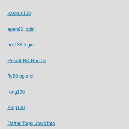
kaskus138
agen96 login
fire138 login
Result HK Hari Ini
fly88 pg slot
King138
King138
Daftar Togel JowoToto