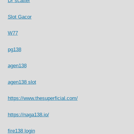
Dr scatter
Slot Gacor
W77
pg138
agen138
agen138 slot
https://www.thesuperficial.com/
https://naga138.io/
fire138 login