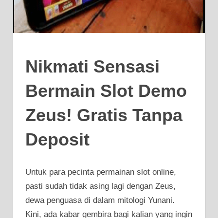
Nikmati Sensasi
Bermain Slot Demo
Zeus! Gratis Tanpa
Deposit
Untuk para pecinta permainan slot online,
pasti sudah tidak asing lagi dengan Zeus,
dewa penguasa di dalam mitologi Yunani.
Kini, ada kabar gembira bagi kalian yang ingin