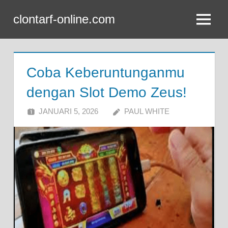
Skip
clontarf-online.com
to
Menu
content
Coba Keberuntunganmu
dengan Slot Demo Zeus!
JANUARI 5, 2026
PAUL WHITE