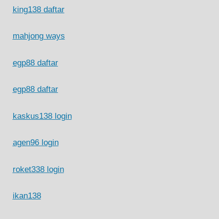
king138 daftar
mahjong ways
egp88 daftar
egp88 daftar
kaskus138 login
agen96 login
roket338 login
ikan138