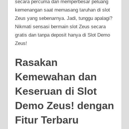
secara percuma dan memperbesar peluang
kemenangan saat memasang taruhan di slot
Zeus yang sebenarnya. Jadi, tunggu apalagi?
Nikmati sensasi bermain slot Zeus secara
gratis dan tanpa deposit hanya di Slot Demo
Zeus!
Rasakan
Kemewahan dan
Keseruan di Slot
Demo Zeus! dengan
Fitur Terbaru