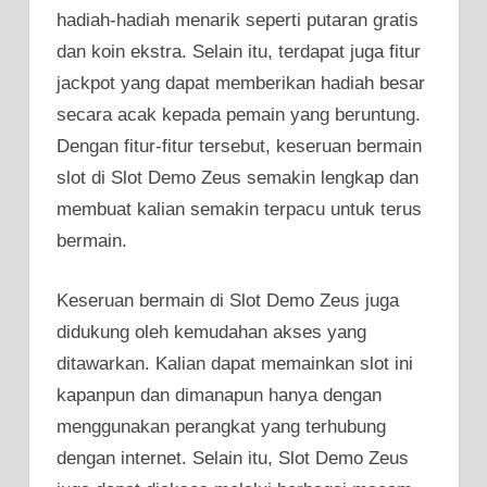
hadiah-hadiah menarik seperti putaran gratis
dan koin ekstra. Selain itu, terdapat juga fitur
jackpot yang dapat memberikan hadiah besar
secara acak kepada pemain yang beruntung.
Dengan fitur-fitur tersebut, keseruan bermain
slot di Slot Demo Zeus semakin lengkap dan
membuat kalian semakin terpacu untuk terus
bermain.
Keseruan bermain di Slot Demo Zeus juga
didukung oleh kemudahan akses yang
ditawarkan. Kalian dapat memainkan slot ini
kapanpun dan dimanapun hanya dengan
menggunakan perangkat yang terhubung
dengan internet. Selain itu, Slot Demo Zeus