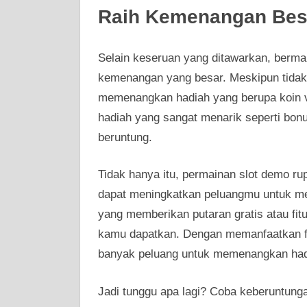
Raih Kemenangan Bes
Selain keseruan yang ditawarkan, berma
kemenangan yang besar. Meskipun tida
memenangkan hadiah yang berupa koin vir
hadiah yang sangat menarik seperti bon
beruntung.
Tidak hanya itu, permainan slot demo ru
dapat meningkatkan peluangmu untuk mem
yang memberikan putaran gratis atau fit
kamu dapatkan. Dengan memanfaatkan fitu
banyak peluang untuk memenangkan had
Jadi tunggu apa lagi? Coba keberuntung