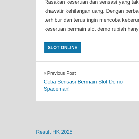
Rasakan keseruan dan sensasi yang tak 
khawatir kehilangan uang. Dengan berbag
terhibur dan terus ingin mencoba keber
keseruan bermain slot demo rupiah hanya 
SLOT ONLINE
Navigasi
Previous Post
Coba Sensasi Bermain Slot Demo
pos
Spaceman!
Result HK 2025