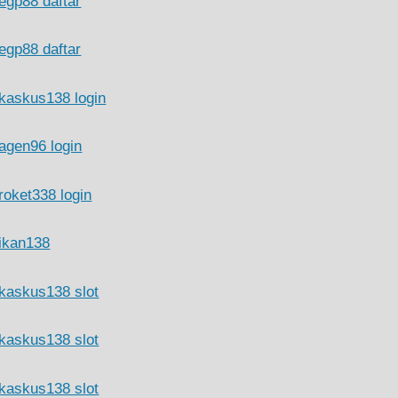
egp88 daftar
egp88 daftar
kaskus138 login
agen96 login
roket338 login
ikan138
kaskus138 slot
kaskus138 slot
kaskus138 slot