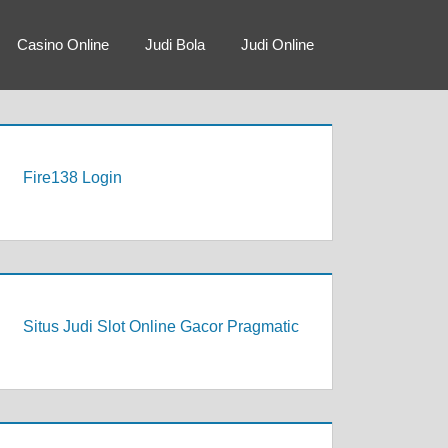
Casino Online
Judi Bola
Judi Online
Fire138 Login
Situs Judi Slot Online Gacor Pragmatic