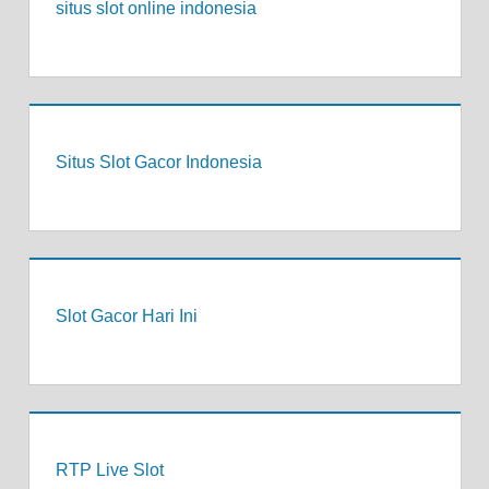
situs slot online indonesia
Situs Slot Gacor Indonesia
Slot Gacor Hari Ini
RTP Live Slot