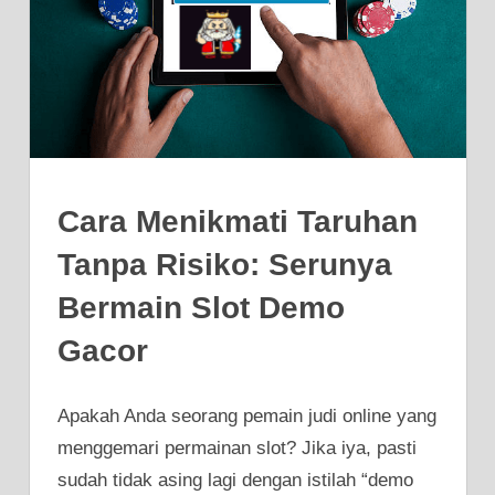
Cara Menikmati Taruhan
Tanpa Risiko: Serunya
Bermain Slot Demo
Gacor
Apakah Anda seorang pemain judi online yang
menggemari permainan slot? Jika iya, pasti
sudah tidak asing lagi dengan istilah “demo