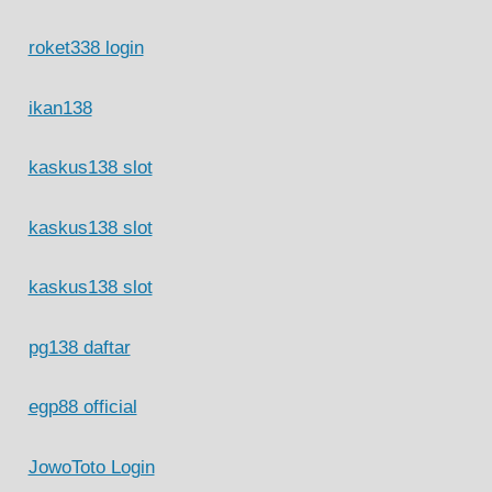
roket338 login
ikan138
kaskus138 slot
kaskus138 slot
kaskus138 slot
pg138 daftar
egp88 official
JowoToto Login