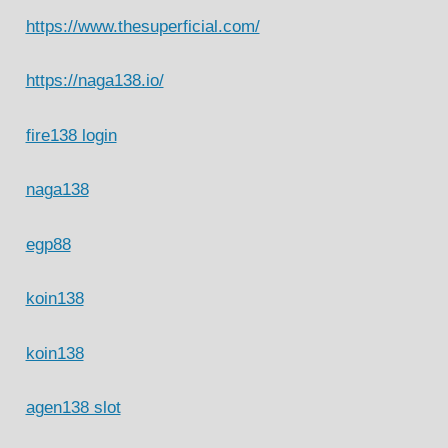
https://www.thesuperficial.com/
https://naga138.io/
fire138 login
naga138
egp88
koin138
koin138
agen138 slot