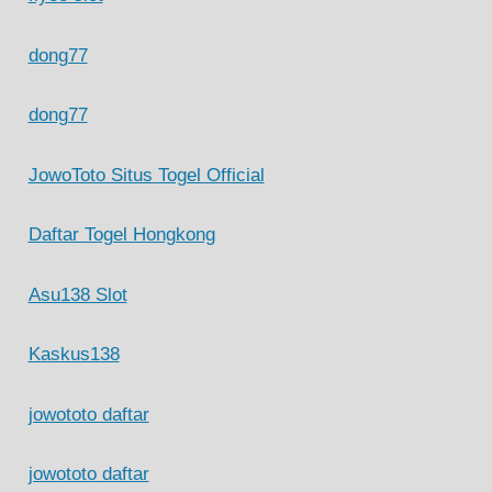
dong77
dong77
JowoToto Situs Togel Official
Daftar Togel Hongkong
Asu138 Slot
Kaskus138
jowototo daftar
jowototo daftar