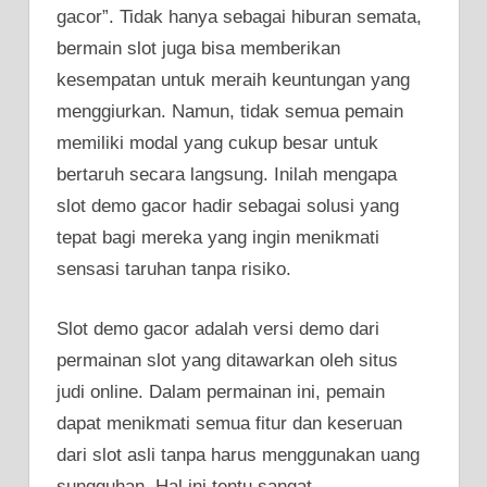
gacor”. Tidak hanya sebagai hiburan semata,
bermain slot juga bisa memberikan
kesempatan untuk meraih keuntungan yang
menggiurkan. Namun, tidak semua pemain
memiliki modal yang cukup besar untuk
bertaruh secara langsung. Inilah mengapa
slot demo gacor hadir sebagai solusi yang
tepat bagi mereka yang ingin menikmati
sensasi taruhan tanpa risiko.
Slot demo gacor adalah versi demo dari
permainan slot yang ditawarkan oleh situs
judi online. Dalam permainan ini, pemain
dapat menikmati semua fitur dan keseruan
dari slot asli tanpa harus menggunakan uang
sungguhan. Hal ini tentu sangat