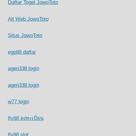
Daftar Togel JowoToto
Alt Web JowoToto
Situs JowoToto
egp88 daftar
agen338 login
agen338 login
w77 login
fly88 ลงทะเบียน
fly88 slot