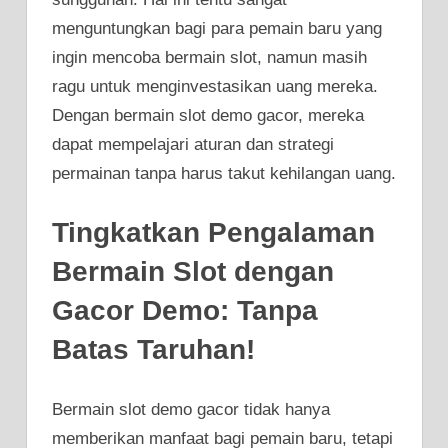
menguntungkan bagi para pemain baru yang
ingin mencoba bermain slot, namun masih
ragu untuk menginvestasikan uang mereka.
Dengan bermain slot demo gacor, mereka
dapat mempelajari aturan dan strategi
permainan tanpa harus takut kehilangan uang.
Tingkatkan Pengalaman
Bermain Slot dengan
Gacor Demo: Tanpa
Batas Taruhan!
Bermain slot demo gacor tidak hanya
memberikan manfaat bagi pemain baru, tetapi