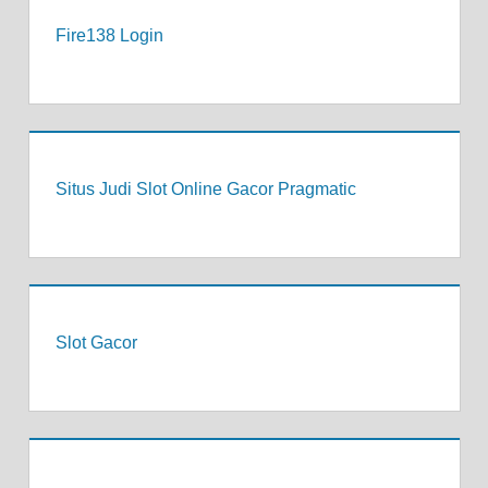
Fire138 Login
Situs Judi Slot Online Gacor Pragmatic
Slot Gacor