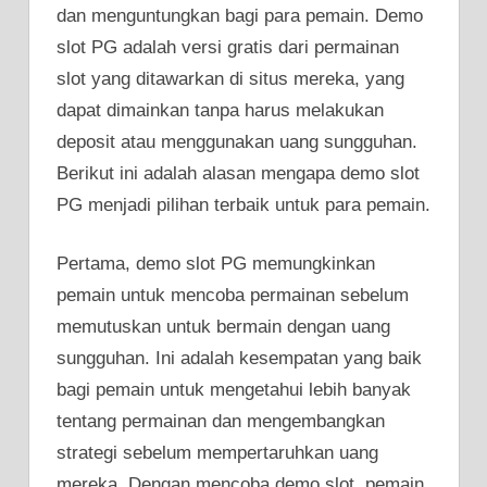
dan menguntungkan bagi para pemain. Demo
slot PG adalah versi gratis dari permainan
slot yang ditawarkan di situs mereka, yang
dapat dimainkan tanpa harus melakukan
deposit atau menggunakan uang sungguhan.
Berikut ini adalah alasan mengapa demo slot
PG menjadi pilihan terbaik untuk para pemain.
Pertama, demo slot PG memungkinkan
pemain untuk mencoba permainan sebelum
memutuskan untuk bermain dengan uang
sungguhan. Ini adalah kesempatan yang baik
bagi pemain untuk mengetahui lebih banyak
tentang permainan dan mengembangkan
strategi sebelum mempertaruhkan uang
mereka. Dengan mencoba demo slot, pemain