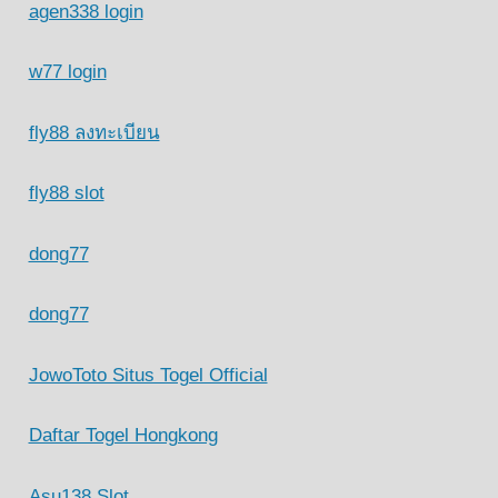
agen338 login
w77 login
fly88 ลงทะเบียน
fly88 slot
dong77
dong77
JowoToto Situs Togel Official
Daftar Togel Hongkong
Asu138 Slot