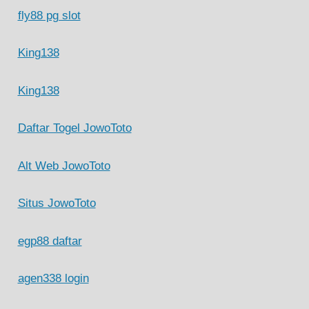
fly88 pg slot
King138
King138
Daftar Togel JowoToto
Alt Web JowoToto
Situs JowoToto
egp88 daftar
agen338 login