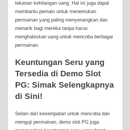
tekanan kehilangan uang. Hal ini juga dapat
membantu pemain untuk menemukan
permainan yang paling menyenangkan dan
menarik bagi mereka tanpa harus
menghabiskan uang untuk mencoba berbagai
permainan.
Keuntungan Seru yang
Tersedia di Demo Slot
PG: Simak Selengkapnya
di Sini!
Selain dari kesempatan untuk mencoba dan
menguji permainan, demo slot PG juga