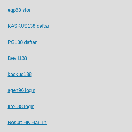
egp88 slot
KASKUS138 daftar
PG138 daftar
Devil138
kaskus138
agen96 login
fire138 login
Result HK Hari Ini