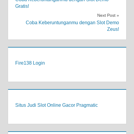
pos
Gratis!
Next Post
Coba Keberuntunganmu dengan Slot Demo
Zeus!
Fire138 Login
Situs Judi Slot Online Gacor Pragmatic