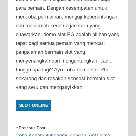
para pemain. Dengan kesempatan untuk
mencoba permainan, menguji keberuntungan,
dan menikmati keuntungan seru yang
ditawarkan, demo slot PG adalah pilihan yang
tepat bagi semua pemain yang mencari
pengalaman bermain slot yang
menyenangkan dan menguntungkan. Jadi,
tunggu apa lagi? Ayo coba demo slot PG
sekarang dan rasakan sensasi bermain slot
yang seru dan mengasyikkan!
SLOT ONLINE
Navigasi
Previous Post
Coba Keberuntunganmu dengan Slot Demo