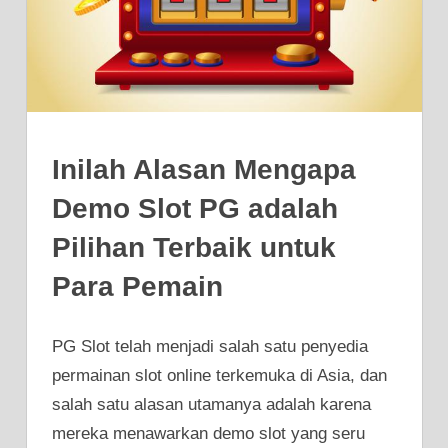
Inilah Alasan Mengapa
Demo Slot PG adalah
Pilihan Terbaik untuk
Para Pemain
PG Slot telah menjadi salah satu penyedia
permainan slot online terkemuka di Asia, dan
salah satu alasan utamanya adalah karena
mereka menawarkan demo slot yang seru