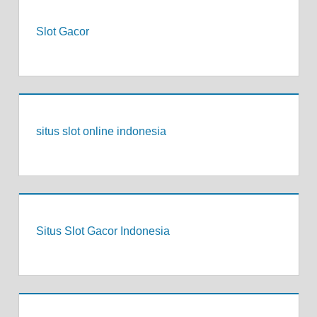
Slot Gacor
situs slot online indonesia
Situs Slot Gacor Indonesia