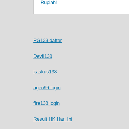
pos
Rupiah!
PG138 daftar
Devil138
kaskus138
agen96 login
fire138 login
Result HK Hari Ini