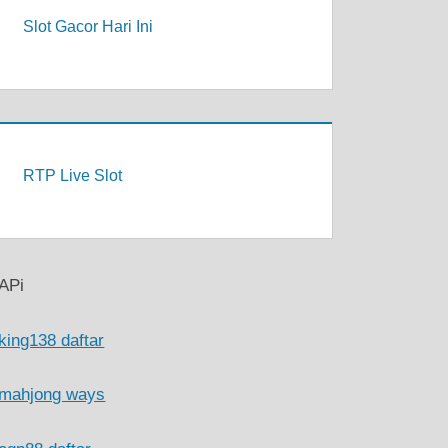
Slot Gacor Hari Ini
RTP Live Slot
APi
king138 daftar
mahjong ways