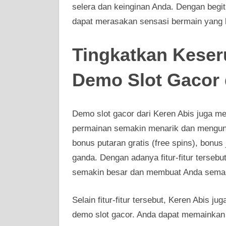
selera dan keinginan Anda. Dengan begi
dapat merasakan sensasi bermain yang 
Tingkatkan Kese
Demo Slot Gacor 
Demo slot gacor dari Keren Abis juga 
permainan semakin menarik dan menguntu
bonus putaran gratis (free spins), bonu
ganda. Dengan adanya fitur-fitur ters
semakin besar dan membuat Anda semaki
Selain fitur-fitur tersebut, Keren Abi
demo slot gacor. Anda dapat memainkan p