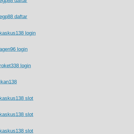
egp88 daftar
egp88 daftar
kaskus138 login
agen96 login
roket338 login
ikan138
kaskus138 slot
kaskus138 slot
kaskus138 slot