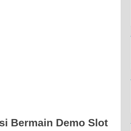
si Bermain Demo Slot