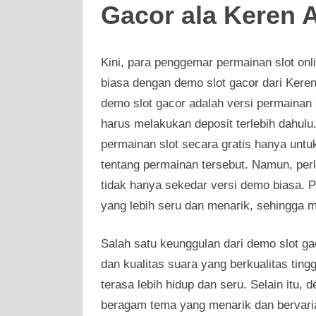
Gacor ala Keren 
Kini, para penggemar permainan slot on
biasa dengan demo slot gacor dari Keren 
demo slot gacor adalah versi permainan 
harus melakukan deposit terlebih dahul
permainan slot secara gratis hanya unt
tentang permainan tersebut. Namun, perl
tidak hanya sekedar versi demo biasa.
yang lebih seru dan menarik, sehingga 
Salah satu keunggulan dari demo slot ga
dan kualitas suara yang berkualitas tin
terasa lebih hidup dan seru. Selain itu, 
beragam tema yang menarik dan bervaria