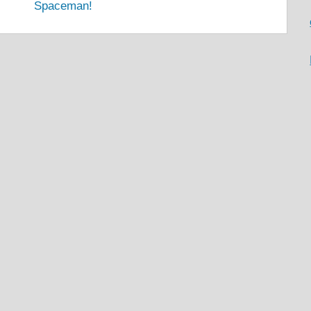
Spaceman!