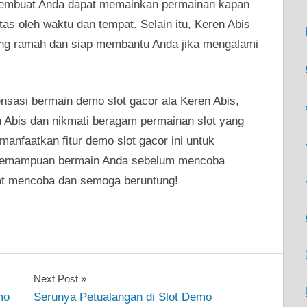
 membuat Anda dapat memainkan permainan kapan
tas oleh waktu dan tempat. Selain itu, Keren Abis
ng ramah dan siap membantu Anda jika mengalami
nsasi bermain demo slot gacor ala Keren Abis,
n Abis dan nikmati beragam permainan slot yang
anfaatkan fitur demo slot gacor ini untuk
 kemampuan bermain Anda sebelum mencoba
mat mencoba dan semoga beruntung!
Next Post
mo
Serunya Petualangan di Slot Demo