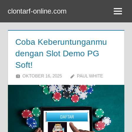
Skip
clontarf-online.com
to
Menu
content
Coba Keberuntunganmu
dengan Slot Demo PG
Soft!
OKTOBER 16, 2025
PAUL WHITE