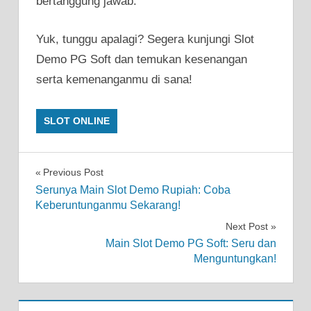
bertanggung jawab.
Yuk, tunggu apalagi? Segera kunjungi Slot
Demo PG Soft dan temukan kesenangan
serta kemenanganmu di sana!
SLOT ONLINE
Navigasi
Previous Post
Serunya Main Slot Demo Rupiah: Coba
pos
Keberuntunganmu Sekarang!
Next Post
Main Slot Demo PG Soft: Seru dan
Menguntungkan!