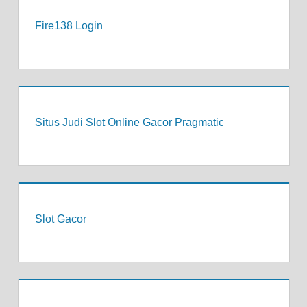
Fire138 Login
Situs Judi Slot Online Gacor Pragmatic
Slot Gacor