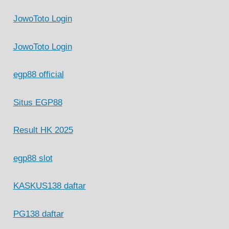
JowoToto Login
JowoToto Login
egp88 official
Situs EGP88
Result HK 2025
egp88 slot
KASKUS138 daftar
PG138 daftar