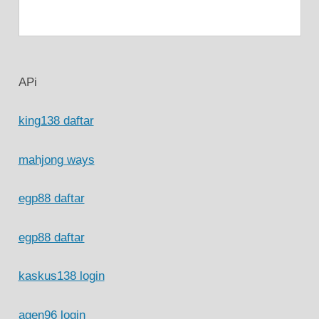
APi
king138 daftar
mahjong ways
egp88 daftar
egp88 daftar
kaskus138 login
agen96 login