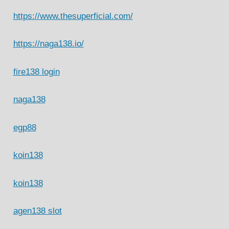
https://www.thesuperficial.com/
https://naga138.io/
fire138 login
naga138
egp88
koin138
koin138
agen138 slot