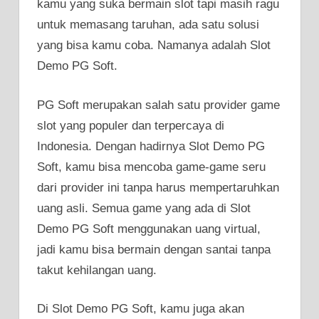
kamu yang suka bermain slot tapi masih ragu
untuk memasang taruhan, ada satu solusi
yang bisa kamu coba. Namanya adalah Slot
Demo PG Soft.
PG Soft merupakan salah satu provider game
slot yang populer dan terpercaya di
Indonesia. Dengan hadirnya Slot Demo PG
Soft, kamu bisa mencoba game-game seru
dari provider ini tanpa harus mempertaruhkan
uang asli. Semua game yang ada di Slot
Demo PG Soft menggunakan uang virtual,
jadi kamu bisa bermain dengan santai tanpa
takut kehilangan uang.
Di Slot Demo PG Soft, kamu juga akan