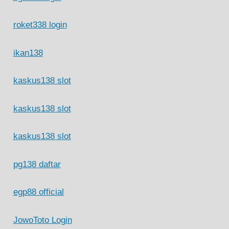
roket338 login
ikan138
kaskus138 slot
kaskus138 slot
kaskus138 slot
pg138 daftar
egp88 official
JowoToto Login