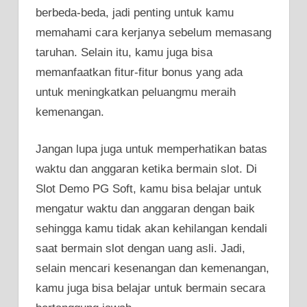
berbeda-beda, jadi penting untuk kamu
memahami cara kerjanya sebelum memasang
taruhan. Selain itu, kamu juga bisa
memanfaatkan fitur-fitur bonus yang ada
untuk meningkatkan peluangmu meraih
kemenangan.
Jangan lupa juga untuk memperhatikan batas
waktu dan anggaran ketika bermain slot. Di
Slot Demo PG Soft, kamu bisa belajar untuk
mengatur waktu dan anggaran dengan baik
sehingga kamu tidak akan kehilangan kendali
saat bermain slot dengan uang asli. Jadi,
selain mencari kesenangan dan kemenangan,
kamu juga bisa belajar untuk bermain secara