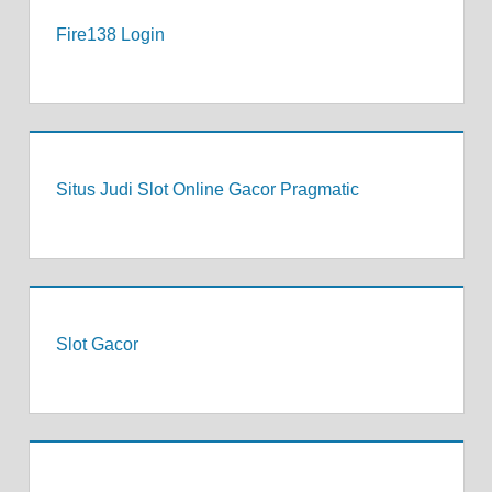
Fire138 Login
Situs Judi Slot Online Gacor Pragmatic
Slot Gacor