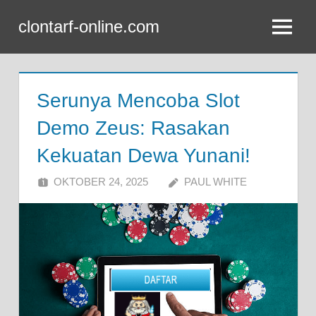
Skip
clontarf-online.com
to
Menu
content
Serunya Mencoba Slot
Demo Zeus: Rasakan
Kekuatan Dewa Yunani!
OKTOBER 24, 2025
PAUL WHITE