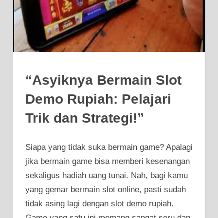
“Asyiknya Bermain Slot
Demo Rupiah: Pelajari
Trik dan Strategi!”
Siapa yang tidak suka bermain game? Apalagi
jika bermain game bisa memberi kesenangan
sekaligus hadiah uang tunai. Nah, bagi kamu
yang gemar bermain slot online, pasti sudah
tidak asing lagi dengan slot demo rupiah.
Game yang satu ini memang sangat seru dan