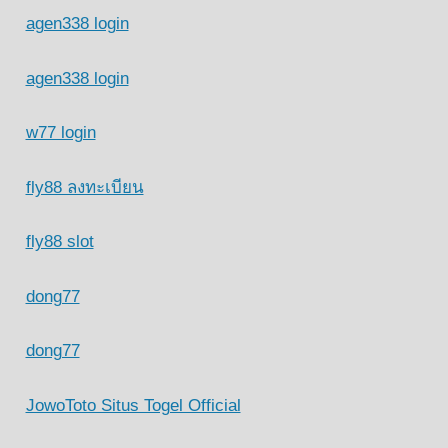
agen338 login
agen338 login
w77 login
fly88 ลงทะเบียน
fly88 slot
dong77
dong77
JowoToto Situs Togel Official