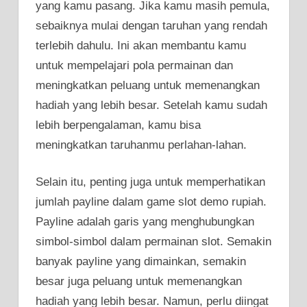
yang kamu pasang. Jika kamu masih pemula,
sebaiknya mulai dengan taruhan yang rendah
terlebih dahulu. Ini akan membantu kamu
untuk mempelajari pola permainan dan
meningkatkan peluang untuk memenangkan
hadiah yang lebih besar. Setelah kamu sudah
lebih berpengalaman, kamu bisa
meningkatkan taruhanmu perlahan-lahan.
Selain itu, penting juga untuk memperhatikan
jumlah payline dalam game slot demo rupiah.
Payline adalah garis yang menghubungkan
simbol-simbol dalam permainan slot. Semakin
banyak payline yang dimainkan, semakin
besar juga peluang untuk memenangkan
hadiah yang lebih besar. Namun, perlu diingat