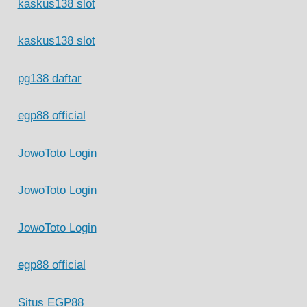
kaskus138 slot
kaskus138 slot
pg138 daftar
egp88 official
JowoToto Login
JowoToto Login
JowoToto Login
egp88 official
Situs EGP88