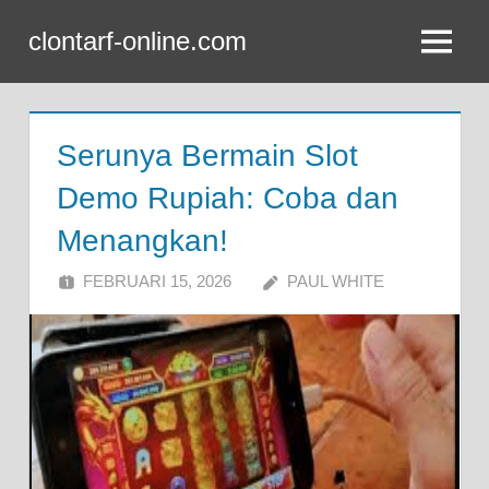
Skip
clontarf-online.com
to
Menu
content
Serunya Bermain Slot
Demo Rupiah: Coba dan
Menangkan!
FEBRUARI 15, 2026
PAUL WHITE