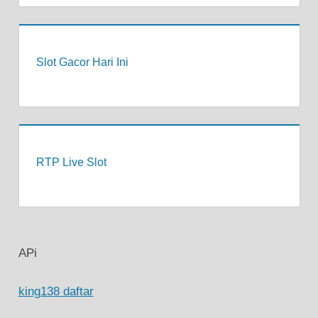
Slot Gacor Hari Ini
RTP Live Slot
APi
king138 daftar