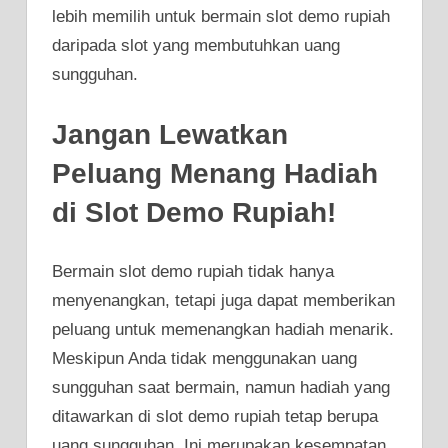
lebih memilih untuk bermain slot demo rupiah
daripada slot yang membutuhkan uang
sungguhan.
Jangan Lewatkan
Peluang Menang Hadiah
di Slot Demo Rupiah!
Bermain slot demo rupiah tidak hanya
menyenangkan, tetapi juga dapat memberikan
peluang untuk memenangkan hadiah menarik.
Meskipun Anda tidak menggunakan uang
sungguhan saat bermain, namun hadiah yang
ditawarkan di slot demo rupiah tetap berupa
uang sungguhan. Ini merupakan kesempatan