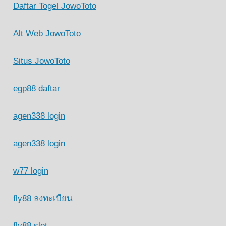
Daftar Togel JowoToto
Alt Web JowoToto
Situs JowoToto
egp88 daftar
agen338 login
agen338 login
w77 login
fly88 ลงทะเบียน
fly88 slot