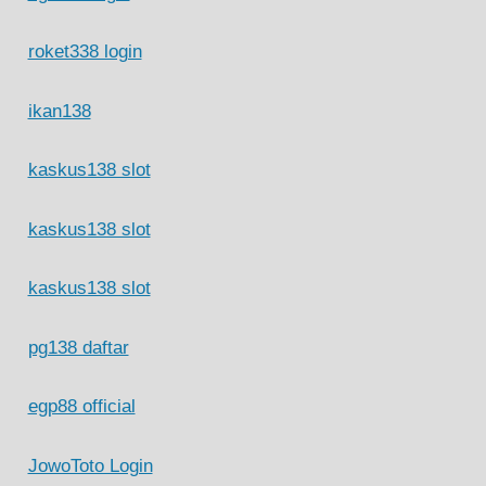
roket338 login
ikan138
kaskus138 slot
kaskus138 slot
kaskus138 slot
pg138 daftar
egp88 official
JowoToto Login