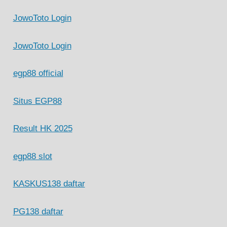
JowoToto Login
JowoToto Login
egp88 official
Situs EGP88
Result HK 2025
egp88 slot
KASKUS138 daftar
PG138 daftar