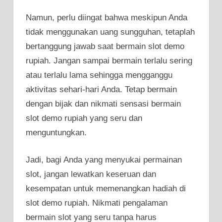
Namun, perlu diingat bahwa meskipun Anda
tidak menggunakan uang sungguhan, tetaplah
bertanggung jawab saat bermain slot demo
rupiah. Jangan sampai bermain terlalu sering
atau terlalu lama sehingga mengganggu
aktivitas sehari-hari Anda. Tetap bermain
dengan bijak dan nikmati sensasi bermain
slot demo rupiah yang seru dan
menguntungkan.
Jadi, bagi Anda yang menyukai permainan
slot, jangan lewatkan keseruan dan
kesempatan untuk memenangkan hadiah di
slot demo rupiah. Nikmati pengalaman
bermain slot yang seru tanpa harus