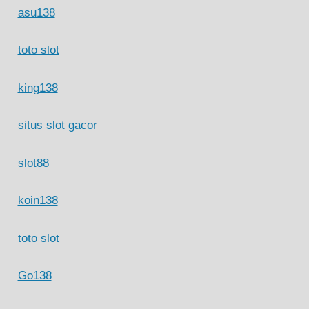
asu138
toto slot
king138
situs slot gacor
slot88
koin138
toto slot
Go138