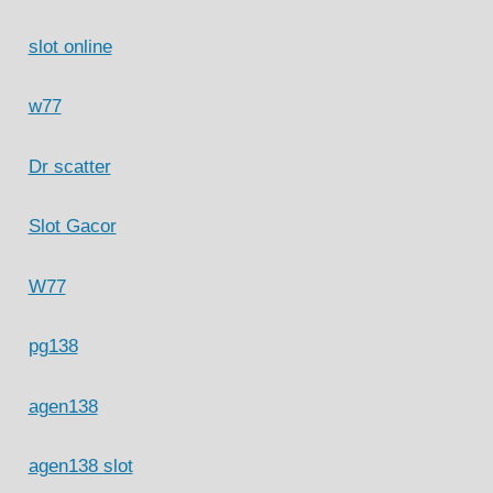
slot online
w77
Dr scatter
Slot Gacor
W77
pg138
agen138
agen138 slot