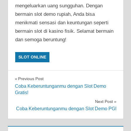
mengeluarkan uang sungguhan. Dengan
bermain slot demo rupiah, Anda bisa
menikmati sensasi dan keuntungan seperti
bermain slot di kasino fisik. Selamat bermain
dan semoga beruntung!
SLOT ONLINE
Navigasi
Previous Post
Coba Keberuntunganmu dengan Slot Demo
pos
Gratis!
Next Post
Coba Keberuntunganmu dengan Slot Demo PG!