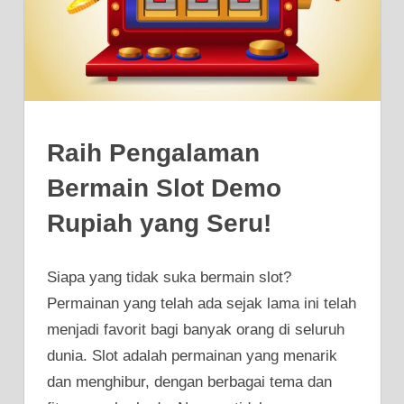
Raih Pengalaman
Bermain Slot Demo
Rupiah yang Seru!
Siapa yang tidak suka bermain slot?
Permainan yang telah ada sejak lama ini telah
menjadi favorit bagi banyak orang di seluruh
dunia. Slot adalah permainan yang menarik
dan menghibur, dengan berbagai tema dan