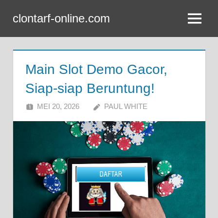
Skip
clontarf-online.com
to
Menu
content
Main Slot Demo Gacor,
Siap-siap Beruntung!
MEI 20, 2026
PAUL WHITE