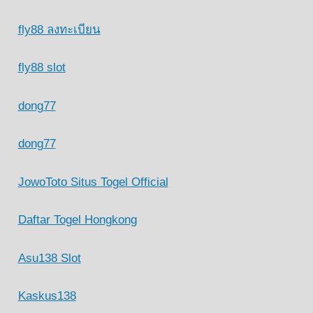
fly88 ลงทะเบียน
fly88 slot
dong77
dong77
JowoToto Situs Togel Official
Daftar Togel Hongkong
Asu138 Slot
Kaskus138