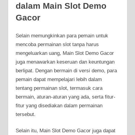
dalam Main Slot Demo
Gacor
Selain memungkinkan para pemain untuk
mencoba permainan slot tanpa harus
mengeluarkan uang, Main Slot Demo Gacor
juga menawarkan keseruan dan keuntungan
berlipat. Dengan bermain di versi demo, para
pemain dapat mempelajari lebih dalam
tentang permainan slot, termasuk cara
bermain, aturan-aturan yang ada, serta fitur-
fitur yang disediakan dalam permainan
tersebut.
Selain itu, Main Slot Demo Gacor juga dapat