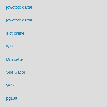
jowototo daftar
jowototo daftar
slot online
w77
Dr scatter
Slot Gacor
W77
pg138