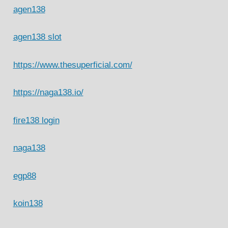
agen138
agen138 slot
https://www.thesuperficial.com/
https://naga138.io/
fire138 login
naga138
egp88
koin138