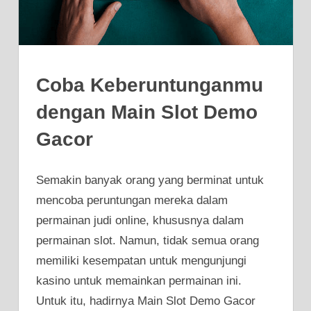
Coba Keberuntunganmu
dengan Main Slot Demo
Gacor
Semakin banyak orang yang berminat untuk
mencoba peruntungan mereka dalam
permainan judi online, khususnya dalam
permainan slot. Namun, tidak semua orang
memiliki kesempatan untuk mengunjungi
kasino untuk memainkan permainan ini.
Untuk itu, hadirnya Main Slot Demo Gacor