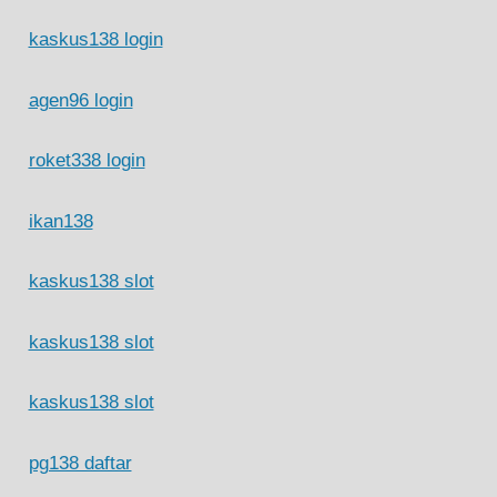
kaskus138 login
agen96 login
roket338 login
ikan138
kaskus138 slot
kaskus138 slot
kaskus138 slot
pg138 daftar