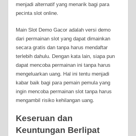
menjadi alternatif yang menarik bagi para
pecinta slot online.
Main Slot Demo Gacor adalah versi demo
dari permainan slot yang dapat dimainkan
secara gratis dan tanpa harus mendaftar
terlebih dahulu. Dengan kata lain, siapa pun
dapat mencoba permainan ini tanpa harus
mengeluarkan uang. Hal ini tentu menjadi
kabar baik bagi para pemain pemula yang
ingin mencoba permainan slot tanpa harus
mengambil risiko kehilangan uang.
Keseruan dan
Keuntungan Berlipat