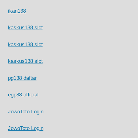
ikan138
kaskus138 slot
kaskus138 slot
kaskus138 slot
pg138 daftar
egp88 official
JowoToto Login
JowoToto Login