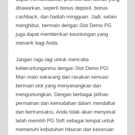
ditawarkan, seperti bonus deposit, bonus
cashback, dan hadiah mingguan. Jadi, selain
menghibur, bermain dengan Slot Demo PG
juga dapat memberikan keuntungan yang
menarik bagi Anda.
Jangan ragu lagi untuk mencoba
keberuntunganmu dengan Slot Demo PG!
Mari main sekarang dan rasakan sensasi
bermain slot yang menyenangkan dan
menguntungkan. Dengan berbagai pilihan
permainan dan kemudahan dalam mendaftar
dan bertransaksi, Anda tidak akan menyesal
telah memilih PG Soft sebagai tempat untuk
memenuhi kebutuhan hiburan dan keseruan