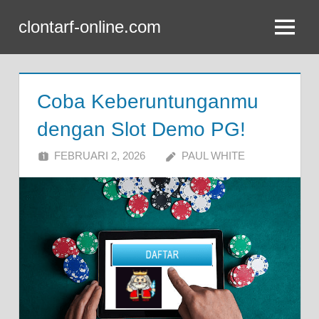
Skip
clontarf-online.com
to
Menu
content
Coba Keberuntunganmu
dengan Slot Demo PG!
FEBRUARI 2, 2026
PAUL WHITE