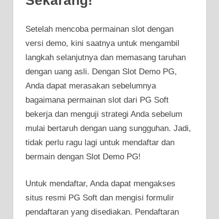
Sekarang!
Setelah mencoba permainan slot dengan
versi demo, kini saatnya untuk mengambil
langkah selanjutnya dan memasang taruhan
dengan uang asli. Dengan Slot Demo PG,
Anda dapat merasakan sebelumnya
bagaimana permainan slot dari PG Soft
bekerja dan menguji strategi Anda sebelum
mulai bertaruh dengan uang sungguhan. Jadi,
tidak perlu ragu lagi untuk mendaftar dan
bermain dengan Slot Demo PG!
Untuk mendaftar, Anda dapat mengakses
situs resmi PG Soft dan mengisi formulir
pendaftaran yang disediakan. Pendaftaran