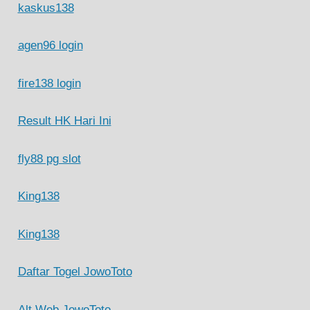
kaskus138
agen96 login
fire138 login
Result HK Hari Ini
fly88 pg slot
King138
King138
Daftar Togel JowoToto
Alt Web JowoToto